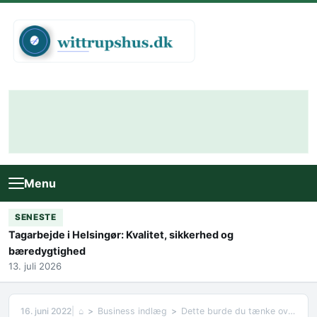
Skip to content
Menu
SENESTE
Tagarbejde i Helsingør: Kvalitet, sikkerhed og
bæredygtighed
13. juli 2026
16. juni 2022
⌂
Business indlæg
Dette burde du tænke over, når du som virksomhed bygger investeringsbolig