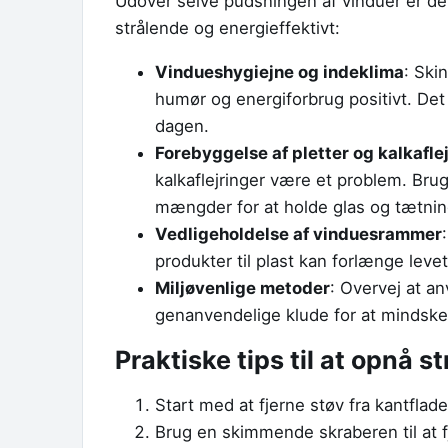
Udover selve pudsningen af vinduer er der
strålende og energieffektivt:
Vindueshygiejne og indeklima
: Ski
humør og energiforbrug positivt. Det 
dagen.
Forebyggelse af pletter og kalkafle
kalkaflejringer være et problem. Bru
mængder for at holde glas og tætning
Vedligeholdelse af vinduesrammer
produkter til plast kan forlænge le
Miljøvenlige metoder
: Overvej at a
genanvendelige klude for at mindske
Praktiske tips til at opnå 
Start med at fjerne støv fra kantflad
Brug en skimmende skraberen til at f