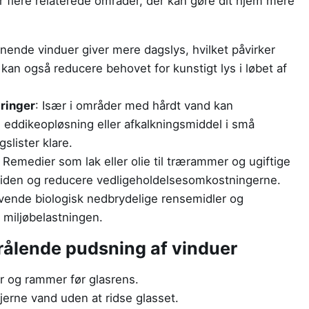
 flere relaterede områder, der kan gøre dit hjem mere
nnende vinduer giver mere dagslys, hvilket påvirker
kan også reducere behovet for kunstigt lys i løbet af
jringer
: Især i områder med hårdt vand kan
g eddikeopløsning eller afkalkningsmiddel i små
slister klare.
: Remedier som lak eller olie til trærammer og ugiftige
vetiden og reducere vedligeholdelsesomkostningerne.
nvende biologisk nedbrydelige rensemidler og
 miljøbelastningen.
strålende pudsning af vinduer
er og rammer før glasrens.
jerne vand uden at ridse glasset.