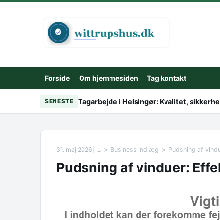
Skip to content
Forside
Om hjemmesiden
Tag kontakt
Tagarbejde i Helsingør: Kvalitet, sikker
SENESTE
31. maj 2026
⌂
Business indlæg
Pudsning af vindu
Pudsning af vinduer: Effe