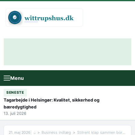
Skip to content
Menu
SENESTE
Tagarbejde i Helsingør: Kvalitet, sikkerhed og
bæredygtighed
13. juli 2026
21. maj 2026
⌂
Business indlæg
Stilrent klap sammen bord til hverdagen