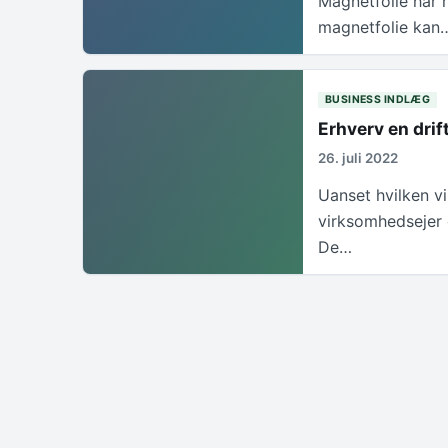
Magnetfolie har 
magnetfolie kan
BUSINESS INDLÆG
Erhverv en drif
26. juli 2022
Uanset hvilken vi
virksomhedsejer g
De…