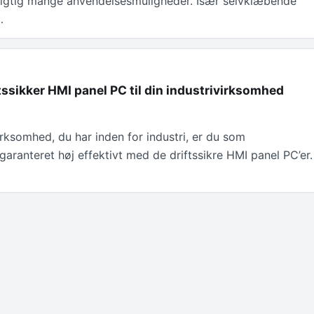
rigtig mange anvendelsesmuligheder. Især selvklæbende
…
tssikker HMI panel PC til din industrivirksomhed
rksomhed, du har inden for industri, er du som
aranteret høj effektivt med de driftssikre HMI panel PC’er.