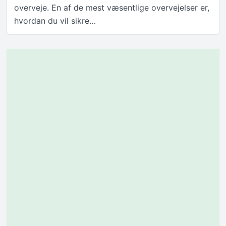
overveje. En af de mest væsentlige overvejelser er,
hvordan du vil sikre…