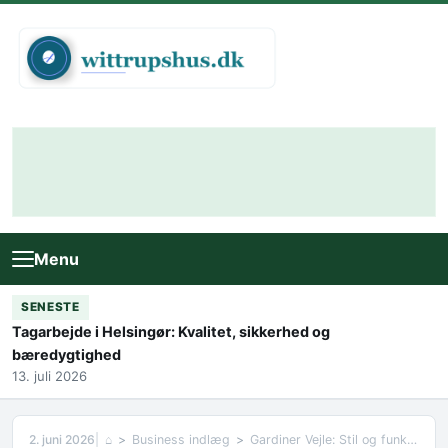
Skip to content
Menu
SENESTE
Tagarbejde i Helsingør: Kvalitet, sikkerhed og
bæredygtighed
13. juli 2026
2. juni 2026
⌂
Business indlæg
Gardiner Vejle: Stil og funktion i hjemmet