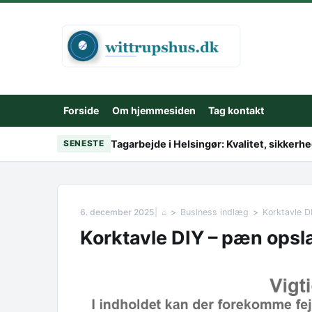
Skip to content
Forside
Om hjemmesiden
Tag kontakt
Tagarbejde i Helsingør: Kvalitet, sikker
SENESTE
6. december 2025
⌂
Business indlæg
Korktavle D
Korktavle DIY – pæn opsl