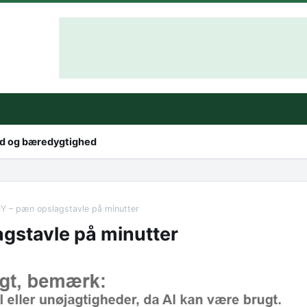
hed og bæredygtighed
IY – pæn opslagstavle på minutter
agstavle på minutter