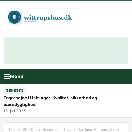
Skip to content
Menu
SENESTE
Tagarbejde i Helsingør: Kvalitet, sikkerhed og
bæredygtighed
13. juli 2026
10. april 2026
⌂
Business indlæg
Gardiner Horsens: Skab Stemning og Stil i Dit Hjem