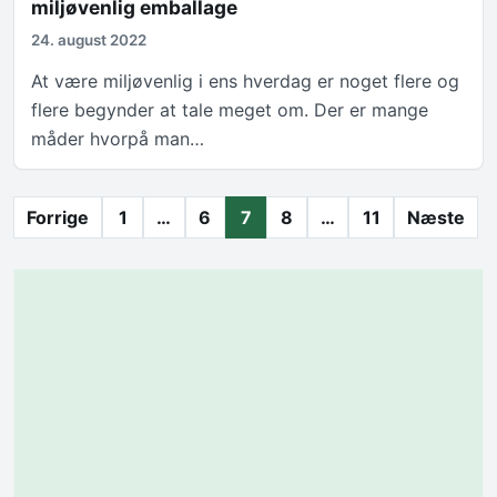
miljøvenlig emballage
24. august 2022
At være miljøvenlig i ens hverdag er noget flere og
flere begynder at tale meget om. Der er mange
måder hvorpå man…
Indlægsinddeling
Forrige
1
…
6
7
8
…
11
Næste