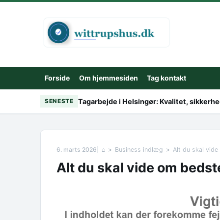
Skip to content
Forside
Om hjemmesiden
Tag kontakt
Tagarbejde i Helsingør: Kvalitet, sikker
SENESTE
6. marts 2026
⌂
Business indlæg
Alt du skal vid
Alt du skal vide om bedst