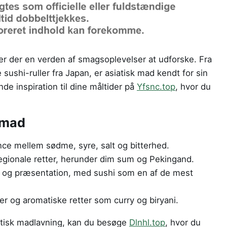
 er der en verden af smagsoplevelser at udforske. Fra
e sushi-ruller fra Japan, er asiatisk mad kendt for sin
de inspiration til dine måltider på
Yfsnc.top
, hvor du
 mad
ce mellem sødme, syre, salt og bitterhed.
regionale retter, herunder dim sum og Pekingand.
 og præsentation, med sushi som en af de mest
er og aromatiske retter som curry og biryani.
atisk madlavning, kan du besøge
Dlnhl.top
, hvor du