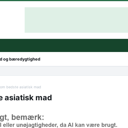
hed og bæredygtighed
e om bedste asiatisk mad
e asiatisk mad